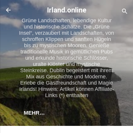
Direkt zum Hauptbereich
Irland.online
Grüne Landschaften, lebendige Kultur
und historische Schätze. Die „Grüne
Insel“, verzaubert mit Landschaften, von
schroffen Klippen und sanften Hügeln
bis zu mystischen Mooren. Genieße
traditionelle Musik in gemütlichen Pubs
und erkunde historische Schlösser,
uralte Klöster und mystische
Steinkreise. Dublin begeistert mit ihrem
Mix aus Geschichte und Moderne.
Erlebe die Gastfreundschaft und Magie
Irlands! Hinweis: Artikel können Affiliate-
Links (*) enthalten
MEHR…