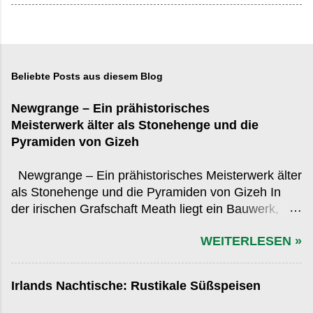
Beliebte Posts aus diesem Blog
Newgrange – Ein prähistorisches
Meisterwerk älter als Stonehenge und die
Pyramiden von Gizeh
Newgrange – Ein prähistorisches Meisterwerk älter
als Stonehenge und die Pyramiden von Gizeh In
der irischen Grafschaft Meath liegt ein Bauwerk,
das in der globalen Wahrnehmung oft hinter den
WEITERLESEN »
bekannteren Monumenten der Antike zurücksteht,
obwohl es diese an Alter, Präzision und kulturellem
Einfluss übertrifft: Newgrange . Errichtet rund 3.200
Irlands Nachtische: Rustikale Süßspeisen
v. Chr., übertrifft es sowohl das ägyptische Gizeh-
Plateau als auch das britische Stonehenge an Alter