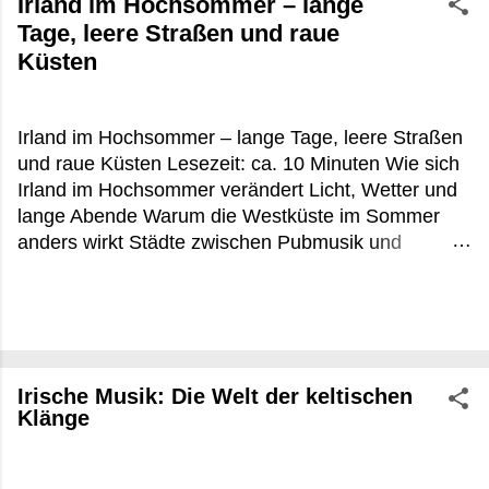
Irland im Hochsommer – lange
Tage, leere Straßen und raue
Küsten
Irland im Hochsommer – lange Tage, leere Straßen
und raue Küsten Lesezeit: ca. 10 Minuten Wie sich
Irland im Hochsommer verändert Licht, Wetter und
lange Abende Warum die Westküste im Sommer
anders wirkt Städte zwischen Pubmusik und
Touristenbussen Praktische Tipps für Irland im
Hochsommer FAQ zu Irland im Hochsommer Es
war kurz vor 22 Uhr, irgendwo zwischen Louisburgh
und Leenane, als die Sonne noch immer flach über
dem Atlantik hing. Die Schafe standen direkt an der
Irische Musik: Die Welt der keltischen
Straße, aus einem offenen Küchenfenster roch es
Klänge
nach Torffeuer und gebratenem Fisch. In
Deutschland wäre um diese Uhrzeit längst Nacht
gewesen. In Irland im Hochsommer beginnt dann