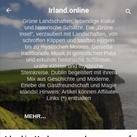
Direkt zum Hauptbereich
Irland.online
Grüne Landschaften, lebendige Kultur
und historische Schätze. Die „Grüne
Insel“, verzaubert mit Landschaften, von
schroffen Klippen und sanften Hügeln
bis zu mystischen Mooren. Genieße
traditionelle Musik in gemütlichen Pubs
und erkunde historische Schlösser,
uralte Klöster und mystische
Steinkreise. Dublin begeistert mit ihrem
Mix aus Geschichte und Moderne.
Erlebe die Gastfreundschaft und Magie
Irlands! Hinweis: Artikel können Affiliate-
Links (*) enthalten
MEHR…