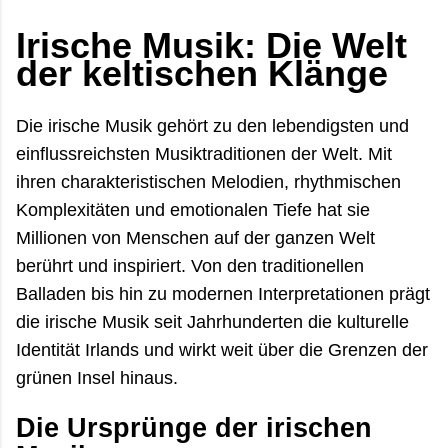
oft erst der ruhige Teil des Tages. Viele reisen
Irische Musik: Die Welt
wegen der grünen Landschaft oder der bekannten
Küstenstraßen nach Irland. Im Juli und August zeigt
der keltischen Klänge
das Land aber eine andere Seite: heller, lebendiger,
manchmal überraschend trocken – und gleichzeitig
Die irische Musik gehört zu den lebendigsten und
voller Gegensätze. Zwischen überfüllten
einflussreichsten Musiktraditionen der Welt. Mit
Aussichtspunkten und völl...
ihren charakteristischen Melodien, rhythmischen
Komplexitäten und emotionalen Tiefe hat sie
Millionen von Menschen auf der ganzen Welt
berührt und inspiriert. Von den traditionellen
Balladen bis hin zu modernen Interpretationen prägt
die irische Musik seit Jahrhunderten die kulturelle
Identität Irlands und wirkt weit über die Grenzen der
grünen Insel hinaus.
Die Ursprünge der irischen