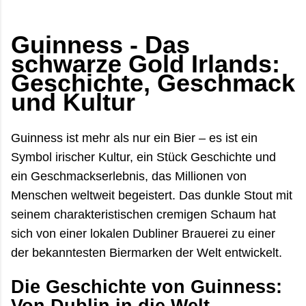
oft erst der ruhige Teil des Tages. Viele reisen
wegen der grünen Landschaft oder der bekannten
Guinness - Das
Küstenstraßen nach Irland. Im Juli und August zeigt
schwarze Gold Irlands:
das Land aber eine andere Seite: heller, lebendiger,
manchmal überraschend trocken – und gleichzeitig
Geschichte, Geschmack
voller Gegensätze. Zwischen überfüllten
und Kultur
Aussichtspunkten und völl...
Guinness ist mehr als nur ein Bier – es ist ein
Symbol irischer Kultur, ein Stück Geschichte und
ein Geschmackserlebnis, das Millionen von
Menschen weltweit begeistert. Das dunkle Stout mit
seinem charakteristischen cremigen Schaum hat
sich von einer lokalen Dubliner Brauerei zu einer
der bekanntesten Biermarken der Welt entwickelt.
Die Geschichte von Guinness: