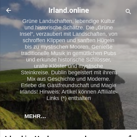
Direkt zum Hauptbereich
Irland.online
Grüne Landschaften, lebendige Kultur
und historische Schätze. Die „Grüne
Insel“, verzaubert mit Landschaften, von
schroffen Klippen und sanften Hügeln
bis zu mystischen Mooren. Genieße
traditionelle Musik in gemütlichen Pubs
und erkunde historische Schlösser,
uralte Klöster und mystische
Steinkreise. Dublin begeistert mit ihrem
Mix aus Geschichte und Moderne.
Erlebe die Gastfreundschaft und Magie
Irlands! Hinweis: Artikel können Affiliate-
Links (*) enthalten
MEHR…