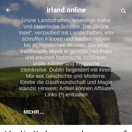
Direkt zum Hauptbereich
Irland.online
Grüne Landschaften, lebendige Kultur
und historische Schätze. Die „Grüne
Insel“, verzaubert mit Landschaften, von
schroffen Klippen und sanften Hügeln
bis zu mystischen Mooren. Genieße
traditionelle Musik in gemütlichen Pubs
und erkunde historische Schlösser,
uralte Klöster und mystische
Steinkreise. Dublin begeistert mit ihrem
Mix aus Geschichte und Moderne.
Erlebe die Gastfreundschaft und Magie
Irlands! Hinweis: Artikel können Affiliate-
Links (*) enthalten
MEHR…