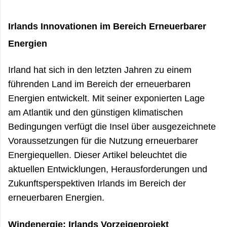
oft erst der ruhige Teil des Tages. Viele reisen
wegen der grünen Landschaft oder der bekannten
Irlands Innovationen im Bereich Erneuerbarer
Küstenstraßen nach Irland. Im Juli und August zeigt
Energien
das Land aber eine andere Seite: heller, lebendiger,
manchmal überraschend trocken – und gleichzeitig
voller Gegensätze. Zwischen überfüllten
Irland hat sich in den letzten Jahren zu einem
Aussichtspunkten und völl...
führenden Land im Bereich der erneuerbaren
Energien entwickelt. Mit seiner exponierten Lage
am Atlantik und den günstigen klimatischen
Bedingungen verfügt die Insel über ausgezeichnete
Voraussetzungen für die Nutzung erneuerbarer
Energiequellen. Dieser Artikel beleuchtet die
aktuellen Entwicklungen, Herausforderungen und
Zukunftsperspektiven Irlands im Bereich der
erneuerbaren Energien.
Windenergie: Irlands Vorzeigeprojekt