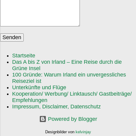
„Wren Day“ – bringt Straßenumzüge, Musik und
traditionelle Kostüme. Teils ist es ein bisschen
skurril, aber auf charmante Weise. Man fühlt sich
wie in einem Dorfroman. Und ja, die Iren schwören
auf das „Christmas Swim“ . Viel...
Startseite
Das A bis Z von Irland – Eine Reise durch die
Grüne Insel
100 Gründe: Warum Irland ein unvergessliches
Reiseziel ist
Unterkünfte und Flüge
Kooperation/ Werbung/ Linktausch/ Gastbeiträge/
Empfehlungen
Impressum, Disclaimer, Datenschutz
Powered by Blogger
Designbilder von
kelvinjay