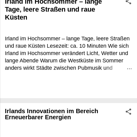
Irland im Hochsommer – lange
Tage, leere Straßen und raue
Küsten
Irland im Hochsommer – lange Tage, leere Straßen
und raue Küsten Lesezeit: ca. 10 Minuten Wie sich
Irland im Hochsommer verändert Licht, Wetter und
lange Abende Warum die Westküste im Sommer
anders wirkt Städte zwischen Pubmusik und
Touristenbussen Praktische Tipps für Irland im
Hochsommer FAQ zu Irland im Hochsommer Es
war kurz vor 22 Uhr, irgendwo zwischen Louisburgh
und Leenane, als die Sonne noch immer flach über
dem Atlantik hing. Die Schafe standen direkt an der
Irlands Innovationen im Bereich
Straße, aus einem offenen Küchenfenster roch es
Erneuerbarer Energien
nach Torffeuer und gebratenem Fisch. In
Deutschland wäre um diese Uhrzeit längst Nacht
gewesen. In Irland im Hochsommer beginnt dann