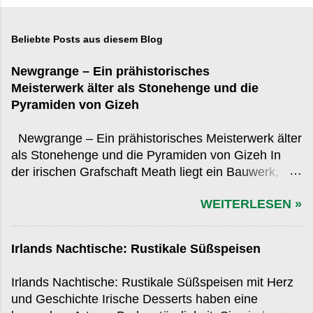
Beliebte Posts aus diesem Blog
Newgrange – Ein prähistorisches
Meisterwerk älter als Stonehenge und die
Pyramiden von Gizeh
Newgrange – Ein prähistorisches Meisterwerk älter
als Stonehenge und die Pyramiden von Gizeh In
der irischen Grafschaft Meath liegt ein Bauwerk,
das in der globalen Wahrnehmung oft hinter den
WEITERLESEN »
bekannteren Monumenten der Antike zurücksteht,
obwohl es diese an Alter, Präzision und kulturellem
Einfluss übertrifft: Newgrange . Errichtet rund 3.200
Irlands Nachtische: Rustikale Süßspeisen
v. Chr., übertrifft es sowohl das ägyptische Gizeh-
Plateau als auch das britische Stonehenge an Alter
Irlands Nachtische: Rustikale Süßspeisen mit Herz
– und das mit einer Komplexität, die selbst moderne
und Geschichte Irische Desserts haben eine
Archäologen ins Staunen versetzt. Was ist