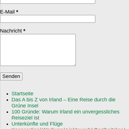
Messe, die „Midnight Mass“. Selbst Menschen, die
sonst selten in die Kirche gehen, sitzen an diesem
E-Mail
*
Abend in den Bänken. Ein Treffpunkt, fast wie ein
kleines gesellschaftliches Mini-Reunion. Am 25.
Dezember geht’s dann richtig los. St. Stephen’s Day
Nachricht
*
am 26. Dezember – in manchen Gegenden auch
„Wren Day“ – bringt Straßenumzüge, Musik und
traditionelle Kostüme. Teils ist es ein bisschen
skurril, aber auf charmante Weise. Man fühlt sich
wie in einem Dorfroman. Und ja, die Iren schwören
auf das „Christmas Swim“ . Viel...
Startseite
Das A bis Z von Irland – Eine Reise durch die
Grüne Insel
100 Gründe: Warum Irland ein unvergessliches
Reiseziel ist
Unterkünfte und Flüge