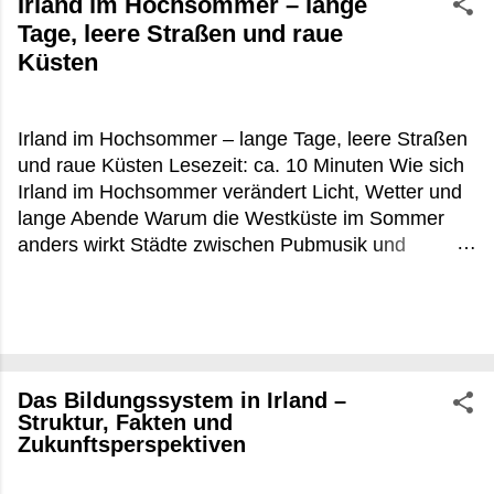
Irland im Hochsommer – lange
Tage, leere Straßen und raue
Küsten
Irland im Hochsommer – lange Tage, leere Straßen
und raue Küsten Lesezeit: ca. 10 Minuten Wie sich
Irland im Hochsommer verändert Licht, Wetter und
lange Abende Warum die Westküste im Sommer
anders wirkt Städte zwischen Pubmusik und
Touristenbussen Praktische Tipps für Irland im
Hochsommer FAQ zu Irland im Hochsommer Es
war kurz vor 22 Uhr, irgendwo zwischen Louisburgh
und Leenane, als die Sonne noch immer flach über
dem Atlantik hing. Die Schafe standen direkt an der
Das Bildungssystem in Irland –
Straße, aus einem offenen Küchenfenster roch es
Struktur, Fakten und
nach Torffeuer und gebratenem Fisch. In
Zukunftsperspektiven
Deutschland wäre um diese Uhrzeit längst Nacht
gewesen. In Irland im Hochsommer beginnt dann