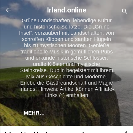
Direkt zum Hauptbereich
Irland.online
Grüne Landschaften, lebendige Kultur
und historische Schätze. Die „Grüne
Insel“, verzaubert mit Landschaften, von
schroffen Klippen und sanften Hügeln
bis zu mystischen Mooren. Genieße
traditionelle Musik in gemütlichen Pubs
und erkunde historische Schlösser,
uralte Klöster und mystische
Steinkreise. Dublin begeistert mit ihrem
Mix aus Geschichte und Moderne.
Erlebe die Gastfreundschaft und Magie
Irlands! Hinweis: Artikel können Affiliate-
Links (*) enthalten
MEHR…