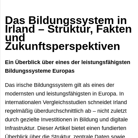
oft erst der ruhige Teil des Tages. Viele reisen
wegen der grünen Landschaft oder der bekannten
Das Bildungssystem in
Küstenstraßen nach Irland. Im Juli und August zeigt
Irland – Struktur, Fakten
das Land aber eine andere Seite: heller, lebendiger,
manchmal überraschend trocken – und gleichzeitig
und
voller Gegensätze. Zwischen überfüllten
Zukunftsperspektiven
Aussichtspunkten und völl...
Ein Überblick über eines der leistungsfähigsten
Bildungssysteme Europas
Das irische Bildungssystem gilt als eines der
modernsten und leistungsfähigsten in Europa. In
internationalen Vergleichsstudien schneidet Irland
regelmäßig überdurchschnittlich ab – nicht zuletzt
durch gezielte Investitionen in Bildung und digitale
Infrastruktur. Dieser Artikel bietet einen fundierten
Überblick über die Struktur, zentrale Daten sowie