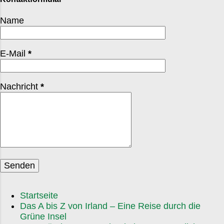
Sahne. Der Duft? Manchmal reicht der allein, um
ziemlich lebhaft Der Christmas Eve ist in Irland
ein verregnetes Wochenende halb so schlimm
Name
erstaunlich ruhig. Viele Familien besuchen eine
wirken zu lassen. Interessant ist, dass je...
Messe, die „Midnight Mass“. Selbst Menschen, die
sonst selten in die Kirche gehen, sitzen an diesem
E-Mail
*
Abend in den Bänken. Ein Treffpunkt, fast wie ein
kleines gesellschaftliches Mini-Reunion. Am 25.
Dezember geht’s dann richtig los. St. Stephen’s Day
Nachricht
*
am 26. Dezember – in manchen Gegenden auch
„Wren Day“ – bringt Straßenumzüge, Musik und
traditionelle Kostüme. Teils ist es ein bisschen
skurril, aber auf charmante Weise. Man fühlt sich
wie in einem Dorfroman. Und ja, die Iren schwören
auf das „Christmas Swim“ . Viel...
Startseite
Das A bis Z von Irland – Eine Reise durch die
Grüne Insel