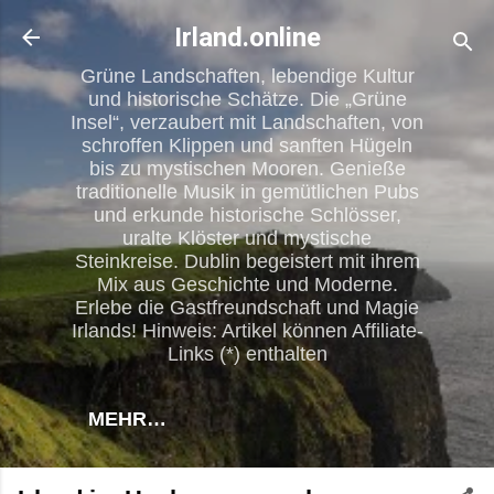
Direkt zum Hauptbereich
Irland.online
Grüne Landschaften, lebendige Kultur
und historische Schätze. Die „Grüne
Insel“, verzaubert mit Landschaften, von
schroffen Klippen und sanften Hügeln
bis zu mystischen Mooren. Genieße
traditionelle Musik in gemütlichen Pubs
und erkunde historische Schlösser,
uralte Klöster und mystische
Steinkreise. Dublin begeistert mit ihrem
Mix aus Geschichte und Moderne.
Erlebe die Gastfreundschaft und Magie
Irlands! Hinweis: Artikel können Affiliate-
Links (*) enthalten
MEHR…