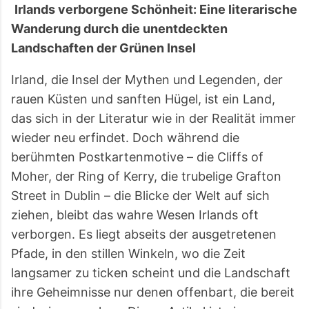
Irlands verborgene Schönheit: Eine literarische
oft erst der ruhige Teil des Tages. Viele reisen
wegen der grünen Landschaft oder der bekannten
Wanderung durch die unentdeckten
Küstenstraßen nach Irland. Im Juli und August zeigt
Landschaften der Grünen Insel
das Land aber eine andere Seite: heller, lebendiger,
manchmal überraschend trocken – und gleichzeitig
Irland, die Insel der Mythen und Legenden, der
voller Gegensätze. Zwischen überfüllten
rauen Küsten und sanften Hügel, ist ein Land,
Aussichtspunkten und völl...
das sich in der Literatur wie in der Realität immer
wieder neu erfindet. Doch während die
berühmten Postkartenmotive – die Cliffs of
Moher, der Ring of Kerry, die trubelige Grafton
Street in Dublin – die Blicke der Welt auf sich
ziehen, bleibt das wahre Wesen Irlands oft
verborgen. Es liegt abseits der ausgetretenen
Pfade, in den stillen Winkeln, wo die Zeit
langsamer zu ticken scheint und die Landschaft
ihre Geheimnisse nur denen offenbart, die bereit