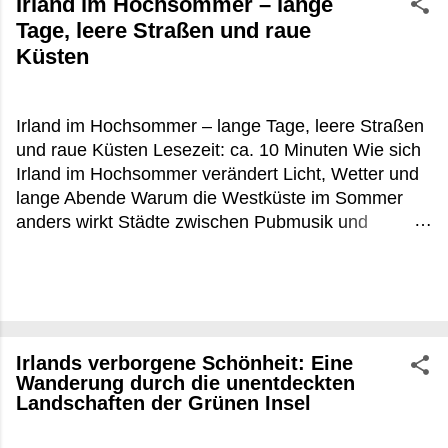
Irland im Hochsommer – lange
Tage, leere Straßen und raue
Küsten
Irland im Hochsommer – lange Tage, leere Straßen
und raue Küsten Lesezeit: ca. 10 Minuten Wie sich
Irland im Hochsommer verändert Licht, Wetter und
lange Abende Warum die Westküste im Sommer
anders wirkt Städte zwischen Pubmusik und
Touristenbussen Praktische Tipps für Irland im
Hochsommer FAQ zu Irland im Hochsommer Es
war kurz vor 22 Uhr, irgendwo zwischen Louisburgh
und Leenane, als die Sonne noch immer flach über
dem Atlantik hing. Die Schafe standen direkt an der
Irlands verborgene Schönheit: Eine
Straße, aus einem offenen Küchenfenster roch es
Wanderung durch die unentdeckten
nach Torffeuer und gebratenem Fisch. In
Landschaften der Grünen Insel
Deutschland wäre um diese Uhrzeit längst Nacht
gewesen. In Irland im Hochsommer beginnt dann