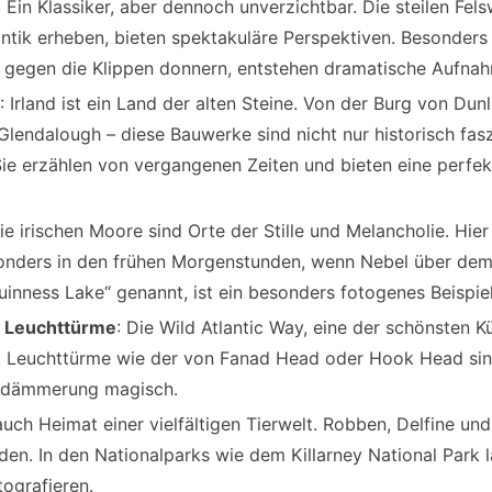
: Ein Klassiker, aber dennoch unverzichtbar. Die steilen Fel
ntik erheben, bieten spektakuläre Perspektiven. Besonders
n gegen die Klippen donnern, entstehen dramatische Aufna
: Irland ist ein Land der alten Steine. Von der Burg von Dun
lendalough – diese Bauwerke sind nicht nur historisch fas
Sie erzählen von vergangenen Zeiten und bieten eine perfekt
Die irischen Moore sind Orte der Stille und Melancholie. Hier
sonders in den frühen Morgenstunden, wenn Nebel über dem 
inness Lake“ genannt, ist ein besonders fotogenes Beispiel
d Leuchttürme
: Die Wild Atlantic Way, eine der schönsten K
e. Leuchttürme wie der von Fanad Head oder Hook Head sin
ddämmerung magisch.
t auch Heimat einer vielfältigen Tierwelt. Robben, Delfine u
den. In den Nationalparks wie dem Killarney National Park l
tografieren.