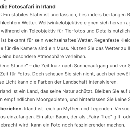
die Fotosafari in Irland
t
: Ein stabiles Stativ ist unerlässlich, besonders bei langen 
lechtem Wetter. Weitwinkelobjektive eignen sich hervorra
ährend ein Teleobjektiv für Tierfotos und Details nützlich 
nd ist bekannt für sein wechselhaftes Wetter. Regenfeste Kle
e für die Kamera sind ein Muss. Nutzen Sie das Wetter zu I
 eine besondere Atmosphäre verleihen.
ldene Stunde“ – die Zeit kurz nach Sonnenaufgang und vor 
e Zeit für Fotos. Doch scheuen Sie sich nicht, auch bei bew
se Licht kann die Farben der Landschaft intensivieren.
 Irland ist ein Land, das seine Natur schützt. Bleiben Sie a
n empfindlichen Moorgebieten, und hinterlassen Sie keine 
nbeziehen
: Irland ist reich an Mythen und Legenden. Versuc
os einzufangen. Ein alter Baum, der als „Fairy Tree“ gilt, ode
ebracht wird, kann ein Foto noch faszinierender machen.