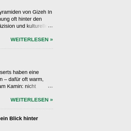
yramiden von Gizeh In
ung oft hinter den
zision und kulturellem
hl das ägyptische Gizeh-
WEITERLESEN »
ität, die selbst
t ein etwa 85 Meter
ne-Komplexes ist –
nd Dowth umfasst.
t ein durchdachtes
sserts haben eine
n und einer
n – dafür oft warm,
 am Kamin: nicht
age und spontane
WEITERLESEN »
 aus Großmutters
ört Fangen wir mit dem
et man meist genau
in Blick hinter
ft wird der Kuchen noch
em Löffel geschlagener