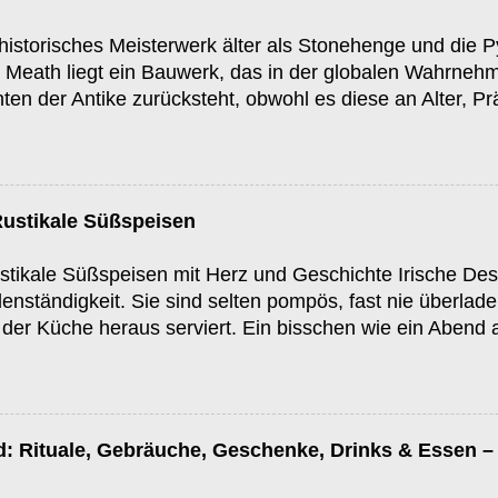
storisches Meisterwerk älter als Stonehenge und die P
t Meath liegt ein Bauwerk, das in der globalen Wahrnehm
n der Antike zurücksteht, obwohl es diese an Alter, Prä
wgrange . Errichtet rund 3.200 v. Chr., übertrifft es sowo
ritische Stonehenge an Alter – und das mit einer Komplex
ns Staunen versetzt. Was ist Newgrange? Newgrange is
hohes Hügelgrab, das Teil des sogenannten Brú na Bóin
Rustikale Süßspeisen
turerbe, das auch die benachbarten Anlagen Knowth u
ck wie ein unscheinbarer Hügel erscheint, ist in Wahrhei
ustikale Süßspeisen mit Herz und Geschichte Irische De
, sorgfältig positionierten Steinen, kunstvollen Gravure
nständigkeit. Sie sind selten pompös, fast nie überlade
ktur. Der Grabh...
 der Küche heraus serviert. Ein bisschen wie ein Abend
 echt. Diese Süßspeisen begleiten Familienfeste, Sonnt
 manchmal schmecken sie so, als wären sie gerade erst
le Cake – der Klassiker, der eigentlich überall dazugeh
an in Irland nach einem typischen Dessert fragt, land
d: Rituale, Gebräuche, Geschenke, Drinks & Essen – e
hrteig, viel Apfel, etwas Zimt – mehr braucht es kaum. O
et von Custard , dieser sanft vanilligen Creme, oder ein