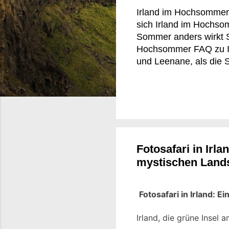
Irland im Hochsommer 
sich Irland im Hochso
Sommer anders wirkt S
Hochsommer FAQ zu Ir
und Leenane, als die 
der Straße, aus einem
Deutschland wäre um d
oft erst der ruhige Te
Küstenstraßen nach Irl
lebendiger, manchmal 
überfüllten Aussichtspu
Fotosafari in Irl
mystischen Land
Fotosafari in Irland:
Irland, die grüne Insel 