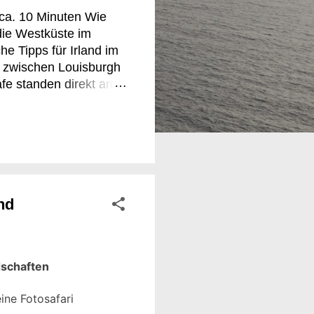
 ca. 10 Minuten Wie
die Westküste im
e Tipps für Irland im
 zwischen Louisburgh
fe standen direkt an
atenem Fisch. In
sommer beginnt dann
oder der bekannten
Seite: heller,
tze. Zwischen
nd
dschaften
eine Fotosafari