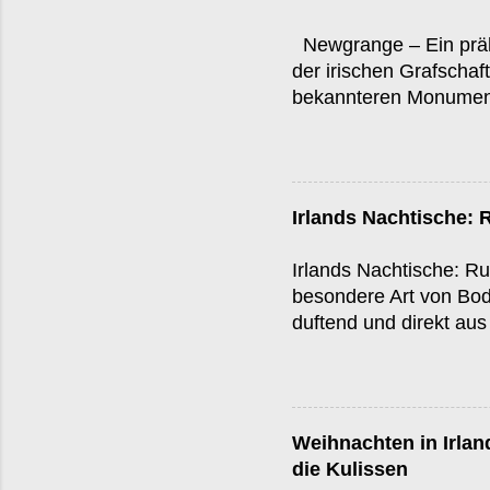
Newgrange – Ein prähi
der irischen Grafschaf
bekannteren Monumente
Einfluss übertrifft: Ne
Plateau als auch das b
moderne Archäologen i
breites und 13 Meter 
Irlands Nachtische: 
einem UNESCO-Weltkul
Was auf den ersten Bli
Irlands Nachtische: R
Meisterwerk aus großen
besondere Art von Bode
ausgeklügelten Archite
duftend und direkt aus
glamourös, aber dafür
Kaffeepausen. Und ja,
Kochbuch gefallen. App
Apple Cake an. Wenn m
Weihnachten in Irlan
hier. Ein einfacher Rü
die Kulissen
warm serviert, begleit