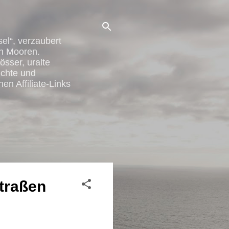
el“, verzaubert
en Mooren.
össer, uralte
ichte und
en Affiliate-Links
Straßen