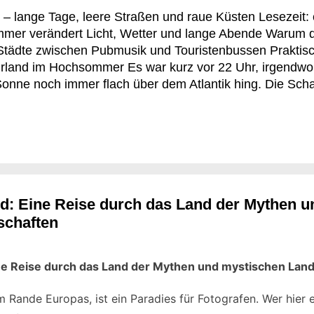
– lange Tage, leere Straßen und raue Küsten Lesezeit:
mmer verändert Licht, Wetter und lange Abende Warum 
tädte zwischen Pubmusik und Touristenbussen Praktisch
land im Hochsommer Es war kurz vor 22 Uhr, irgendwo
Sonne noch immer flach über dem Atlantik hing. Die Scha
 offenen Küchenfenster roch es nach Torffeuer und gebr
iese Uhrzeit längst Nacht gewesen. In Irland im Hoch
il des Tages. Viele reisen wegen der grünen Landschaft 
and. Im Juli und August zeigt das Land aber eine andere 
überraschend trocken – und gleichzeitig voller Gegensä
nkten und völl...
and: Eine Reise durch das Land der Mythen u
schaften
 Eine Reise durch das Land der Mythen und mystischen Lan
am Rande Europas, ist ein Paradies für Fotografen. Wer hier 