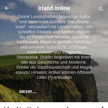
Direkt zum Hauptbereich
Irland.online
Grüne Landschaften, lebendige Kultur
und historische Schätze. Die „Grüne
Insel“, verzaubert mit Landschaften, von
schroffen Klippen und sanften Hügeln
bis zu mystischen Mooren. Genieße
traditionelle Musik in gemütlichen Pubs
und erkunde historische Schlösser,
uralte Klöster und mystische
Steinkreise. Dublin begeistert mit ihrem
Mix aus Geschichte und Moderne.
Erlebe die Gastfreundschaft und Magie
Irlands! Hinweis: Artikel können Affiliate-
Links (*) enthalten
MEHR…