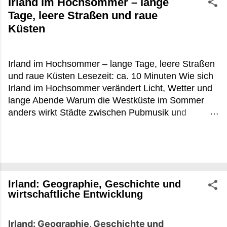
Irland im Hochsommer – lange
Tage, leere Straßen und raue
Küsten
Irland im Hochsommer – lange Tage, leere Straßen
und raue Küsten Lesezeit: ca. 10 Minuten Wie sich
Irland im Hochsommer verändert Licht, Wetter und
lange Abende Warum die Westküste im Sommer
anders wirkt Städte zwischen Pubmusik und
Touristenbussen Praktische Tipps für Irland im
Hochsommer FAQ zu Irland im Hochsommer Es
war kurz vor 22 Uhr, irgendwo zwischen Louisburgh
und Leenane, als die Sonne noch immer flach über
dem Atlantik hing. Die Schafe standen direkt an der
Irland: Geographie, Geschichte und
Straße, aus einem offenen Küchenfenster roch es
wirtschaftliche Entwicklung
nach Torffeuer und gebratenem Fisch. In
Deutschland wäre um diese Uhrzeit längst Nacht
gewesen. In Irland im Hochsommer beginnt dann
Irland: Geographie, Geschichte und