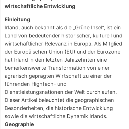
oft erst der ruhige Teil des Tages. Viele reisen
wirtschaftliche Entwicklung
wegen der grünen Landschaft oder der bekannten
Küstenstraßen nach Irland. Im Juli und August zeigt
Einleitung
das Land aber eine andere Seite: heller, lebendiger,
Irland, auch bekannt als die „Grüne Insel“, ist ein
manchmal überraschend trocken – und gleichzeitig
Land von bedeutender historischer, kulturell und
voller Gegensätze. Zwischen überfüllten
wirtschaftlicher Relevanz in Europa. Als Mitglied
Aussichtspunkten und völl...
der Europäischen Union (EU) und der Eurozone
hat Irland in den letzten Jahrzehnten eine
bemerkenswerte Transformation von einer
agrarisch geprägten Wirtschaft zu einer der
führenden Hightech- und
Dienstleistungsnationen der Welt durchlaufen.
Dieser Artikel beleuchtet die geographischen
Besonderheiten, die historische Entwicklung
sowie die wirtschaftliche Dynamik Irlands.
Geographie