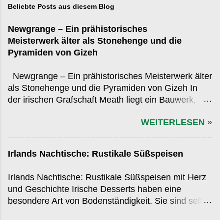
Beliebte Posts aus diesem Blog
Newgrange – Ein prähistorisches
Meisterwerk älter als Stonehenge und die
Pyramiden von Gizeh
Newgrange – Ein prähistorisches Meisterwerk älter
als Stonehenge und die Pyramiden von Gizeh In
der irischen Grafschaft Meath liegt ein Bauwerk,
das in der globalen Wahrnehmung oft hinter den
WEITERLESEN »
bekannteren Monumenten der Antike zurücksteht,
obwohl es diese an Alter, Präzision und kulturellem
Einfluss übertrifft: Newgrange . Errichtet rund 3.200
Irlands Nachtische: Rustikale Süßspeisen
v. Chr., übertrifft es sowohl das ägyptische Gizeh-
Plateau als auch das britische Stonehenge an Alter
Irlands Nachtische: Rustikale Süßspeisen mit Herz
– und das mit einer Komplexität, die selbst moderne
und Geschichte Irische Desserts haben eine
Archäologen ins Staunen versetzt. Was ist
besondere Art von Bodenständigkeit. Sie sind selten
Newgrange? Newgrange ist ein etwa 85 Meter
pompös, fast nie überladen – dafür oft warm,
breites und 13 Meter hohes Hügelgrab, das Teil des