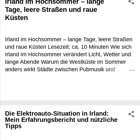
Irland im Hochsommer – lange
Tage, leere Straßen und raue
Küsten
Irland im Hochsommer – lange Tage, leere Straßen
und raue Küsten Lesezeit: ca. 10 Minuten Wie sich
Irland im Hochsommer verändert Licht, Wetter und
lange Abende Warum die Westküste im Sommer
anders wirkt Städte zwischen Pubmusik und
Touristenbussen Praktische Tipps für Irland im
Hochsommer FAQ zu Irland im Hochsommer Es
war kurz vor 22 Uhr, irgendwo zwischen Louisburgh
und Leenane, als die Sonne noch immer flach über
dem Atlantik hing. Die Schafe standen direkt an der
Die Elektroauto-Situation in Irland:
Straße, aus einem offenen Küchenfenster roch es
Mein Erfahrungsbericht und nützliche
nach Torffeuer und gebratenem Fisch. In
Tipps
Deutschland wäre um diese Uhrzeit längst Nacht
gewesen. In Irland im Hochsommer beginnt dann