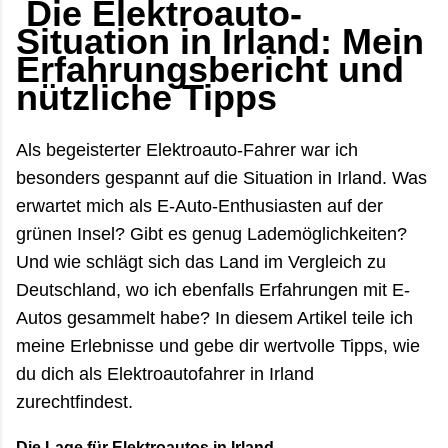
Die Elektroauto-
oft erst der ruhige Teil des Tages. Viele reisen
Situation in Irland: Mein
wegen der grünen Landschaft oder der bekannten
Erfahrungsbericht und
Küstenstraßen nach Irland. Im Juli und August zeigt
das Land aber eine andere Seite: heller, lebendiger,
nützliche Tipps
manchmal überraschend trocken – und gleichzeitig
voller Gegensätze. Zwischen überfüllten
Als begeisterter Elektroauto-Fahrer war ich
Aussichtspunkten und völl...
besonders gespannt auf die Situation in Irland. Was
erwartet mich als E-Auto-Enthusiasten auf der
grünen Insel? Gibt es genug Lademöglichkeiten?
Und wie schlägt sich das Land im Vergleich zu
Deutschland, wo ich ebenfalls Erfahrungen mit E-
Autos gesammelt habe? In diesem Artikel teile ich
meine Erlebnisse und gebe dir wertvolle Tipps, wie
du dich als Elektroautofahrer in Irland
zurechtfindest.
Die Lage für Elektroautos in Irland