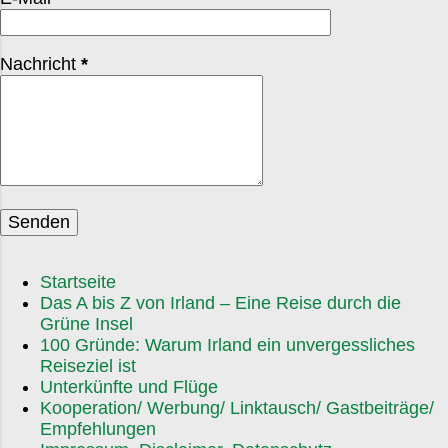
Abend in den Bänken. Ein Treffpunkt, fast wie ein
kleines gesellschaftliches Mini-Reunion. Am 25.
Dezember geht’s dann richtig los. St. Stephen’s Day
Nachricht
*
am 26. Dezember – in manchen Gegenden auch
„Wren Day“ – bringt Straßenumzüge, Musik und
traditionelle Kostüme. Teils ist es ein bisschen
skurril, aber auf charmante Weise. Man fühlt sich
wie in einem Dorfroman. Und ja, die Iren schwören
auf das „Christmas Swim“ . Viel...
Startseite
Das A bis Z von Irland – Eine Reise durch die
Grüne Insel
100 Gründe: Warum Irland ein unvergessliches
Reiseziel ist
Unterkünfte und Flüge
Kooperation/ Werbung/ Linktausch/ Gastbeiträge/
Empfehlungen