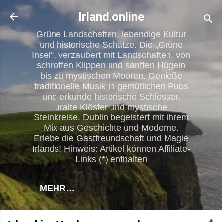
Direkt zum Hauptbereich
Irland.online
Grüne Landschaften, lebendige Kultur
und historische Schätze. Die „Grüne
Insel“, verzaubert mit Landschaften, von
schroffen Klippen und sanften Hügeln
bis zu mystischen Mooren. Genieße
traditionelle Musik in gemütlichen Pubs
und erkunde historische Schlösser,
uralte Klöster und mystische
Steinkreise. Dublin begeistert mit ihrem
Mix aus Geschichte und Moderne.
Erlebe die Gastfreundschaft und Magie
Irlands! Hinweis: Artikel können Affiliate-
Links (*) enthalten
MEHR…